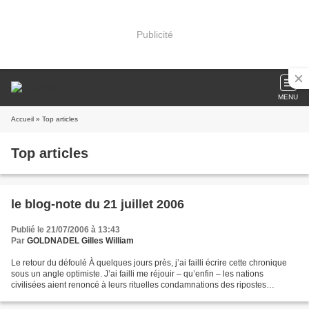
Publicité
MENU
Accueil
» Top articles
Top articles
le blog-note du 21 juillet 2006
Publié le 21/07/2006 à 13:43
Par
GOLDNADEL Gilles William
Le retour du défoulé À quelques jours près, j’ai failli écrire cette chronique
sous un angle optimiste. J’ai failli me réjouir – qu’enfin – les nations
civilisées aient renoncé à leurs rituelles condamnations des ripostes
israéliennes forcément disproportionnées....