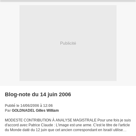
Publicité
Blog-note du 14 juin 2006
Publié le 14/06/2006 à 12:06
Par
GOLDNADEL Gilles William
MODESTE CONTRIBUTION À ANALYSE MAGISTRALE Pour une fois je suis
d'accord avec Patrice Claude : L'image est une arme. C'est le titre de l'article
du Monde daté du 12 juin que cet ancien correspondant en Israël utilise
pour critiquer avec onctuosité l'action...