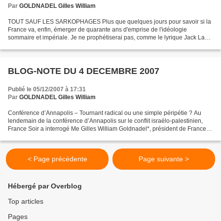
Par
GOLDNADEL Gilles William
TOUT SAUF LES SARKOPHAGES Plus que quelques jours pour savoir si la
France va, enfin, émerger de quarante ans d'emprise de l'idéologie
sommaire et impériale. Je ne prophétiserai pas, comme le lyrique Jack Lang
de 1981, que la lumière va succéder aux ténèbres....
BLOG-NOTE DU 4 DECEMBRE 2007
Publié le 05/12/2007 à 17:31
Par
GOLDNADEL Gilles William
Conférence d’Annapolis – Tournant radical ou une simple péripétie ? Au
lendemain de la conférence d’Annapolis sur le conflit israélo-palestinien,
France Soir a interrogé Me Gilles William Goldnadel*, président de France
Israël et d’Avocats sans frontières....
< Page précédente
Page suivante >
Hébergé par Overblog
Top articles
Pages