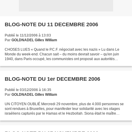
BLOG-NOTE DU 11 DECEMBRE 2006
Publié le 11/12/2006 à 13:03
Par
GOLDNADEL Gilles William
CHOSES LUES « Quand le P.C.F. négociait avec les nazis » Lu dans Le
Monde du week-end. Chacun sait – du moins devrait savoir – qu'en juin
1940, dans Paris occupé, les communistes ont proposé aux autorités
allemandes d'autoriser la reparution de l'Humanité....
BLOG-NOTE DU 1er DECEMBRE 2006
Publié le 03/12/2006 à 16:35
Par
GOLDNADEL Gilles William
UN CITOYEN OUBLIÉ Mercredi 29 novembre, plus de 4.000 personnes se
sont rendues à Bruxelles, pour manifester leur solidarité avec les otages
israéliens capturés par le Hamas et le Hezbollah. Siona était le maître
d’œuvre, France-Israël a évidemment participé...