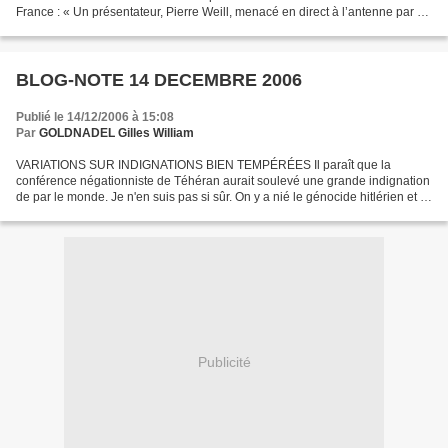
France : « Un présentateur, Pierre Weill, menacé en direct à l’antenne par un
candidat à la présidentielle, Philippe...
BLOG-NOTE 14 DECEMBRE 2006
Publié le 14/12/2006 à 15:08
Par
GOLDNADEL Gilles William
VARIATIONS SUR INDIGNATIONS BIEN TEMPÉRÉES Il paraît que la
conférence négationniste de Téhéran aurait soulevé une grande indignation
de par le monde. Je n'en suis pas si sûr. On y a nié le génocide hitlérien et le
président iranien a souhaité le politicide...
Publicité