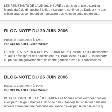
LES RÉSISTANTS DE LA 25 ème HEURE Lu dans un article discret du
Monde daté du dimanche 2 juillet. « La guerre continue au Darfour ». « Les
milices arabes continuent de massacrer des Noirs de cette région du
Soudan ». « Les Nations Unies sont inquiètes...
BLOG-NOTE DU 30 JUIN 2006
Publié le 30/06/2006 à 12:13
Par
GOLDNADEL Gilles William
FAUT-IL DÉSESPÉRER DES PALESTINIENS ? Question : Faut-il désespérer
? Faut-il désespérer des palestiniens ? 1) Israël évacue Gaza. 2) Israël porte
au pouvoir un gouvernement de centre-gauche ouvert aux concessions
territoriales les plus généreuses. De...
BLOG-NOTE DU 26 JUIN 2006
Publié le 26/06/2006 à 15:39
Par
GOLDNADEL Gilles William
DU BON USAGE DE LA DÉTESTATION Les bonnes âmes européennes ont
elles perdu le goût d'aimer et donc de haïr ? J'ai déjà fait observer dans une
récente chronique que personne en France n'avait pensé ou osé écrire que
Moussaoui faisait honte à la France....