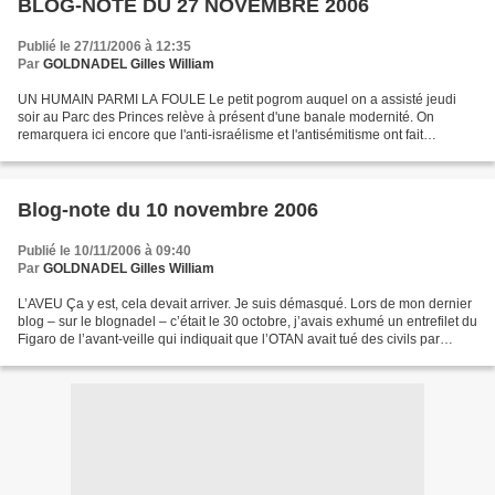
BLOG-NOTE DU 27 NOVEMBRE 2006
Publié le 27/11/2006 à 12:35
Par
GOLDNADEL Gilles William
UN HUMAIN PARMI LA FOULE Le petit pogrom auquel on a assisté jeudi
soir au Parc des Princes relève à présent d'une banale modernité. On
remarquera ici encore que l'anti-israélisme et l'antisémitisme ont fait
excellent ménage. On remarquera également que...
Blog-note du 10 novembre 2006
Publié le 10/11/2006 à 09:40
Par
GOLDNADEL Gilles William
L’AVEU Ça y est, cela devait arriver. Je suis démasqué. Lors de mon dernier
blog – sur le blognadel – c’était le 30 octobre, j’avais exhumé un entrefilet du
Figaro de l’avant-veille qui indiquait que l’OTAN avait tué des civils par
erreur en Afghanistan,...