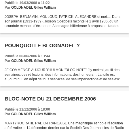
Publié le 19/03/2008 à 11:22
Par
GOLDNADEL Gilles William
JOSEPH, BENJAMIN, MOULOUD, PATRICK, ALEXANDRE et moi…. Dans
son journal (1933-1939), Joseph Goebbels raconte le 2 avril 1936, qu’un
scandale menace d'éclater en Allemagne hitlérienne à propos de fraudes
électorales. Le ministre de la propagande a indiqué...
POURQUOI LE BLOGNADEL ?
Publié le 06/06/2006 à 13:44
Par
GOLDNADEL Gilles William
JE COMMENCE AUJOURD'HUI MON "BLOG-NOTE" J’y mettrai, au fil des
semaines, des réflexions, des informations, des humeurs… La toile est
aujourd’hui, en dépit de tous ses vices, de ses imperfections et de ses excès,
la seule vraie plage de liberté qui existe...
BLOG-NOTE DU 21 DECEMBRE 2006
Publié le 21/12/2006 à 18:00
Par
GOLDNADEL Gilles William
MARTYROCRATIE RADIO-FRANCAISE Une magnifique et noble résolution
a été votée le 14 décembre dernier par la Société Des Journalistes de Radio