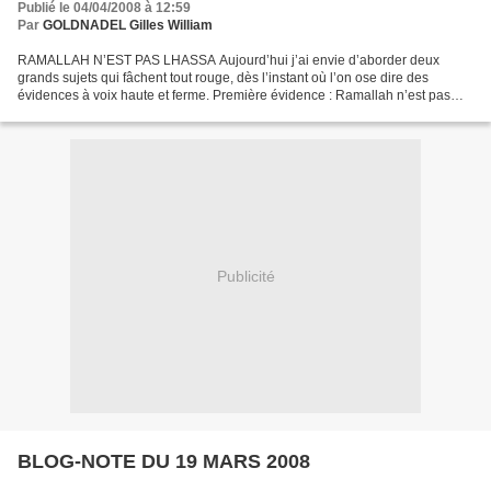
Publié le 04/04/2008 à 12:59
Par
GOLDNADEL Gilles William
RAMALLAH N’EST PAS LHASSA Aujourd’hui j’ai envie d’aborder deux
grands sujets qui fâchent tout rouge, dès l’instant où l’on ose dire des
évidences à voix haute et ferme. Première évidence : Ramallah n’est pas
Lhassa. Les derniers événements survenus au...
Publicité
BLOG-NOTE DU 19 MARS 2008