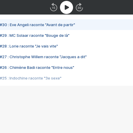
#30 : Eve Angeli raconte "Avant de partir"
#29 : MC Solaar raconte "Bouge de là"
28 : Lorie raconte "Je vais vite"
#27 : Christophe Willem raconte "Jacques a dit"
#26 : Chimène Badi raconte "Entre nous"
#25 : Indochine raconte "3e sexe"
#24 : Zaho raconte "C'est chelou"
#23 : Patrick Bruel raconte "Au café des délices"
#22 : Kyo raconte "Le chemin"
#21 : Nolwenn Leroy raconte "Cassé"
#20 : Patrick Hernandez raconte "Born to be alive"