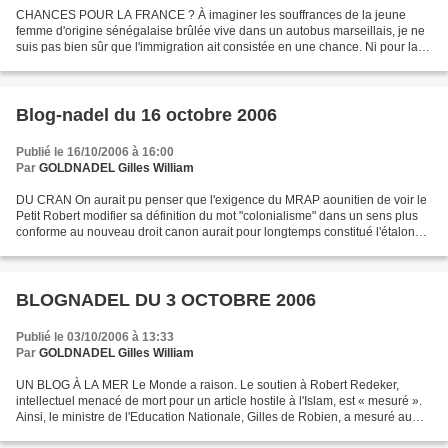
CHANCES POUR LA FRANCE ? À imaginer les souffrances de la jeune
femme d'origine sénégalaise brûlée vive dans un autobus marseillais, je ne
suis pas bien sûr que l'immigration ait consistée en une chance. Ni pour la
France, ni pour les Français, ni pour...
Blog-nadel du 16 octobre 2006
Publié le 16/10/2006 à 16:00
Par
GOLDNADEL Gilles William
DU CRAN On aurait pu penser que l'exigence du MRAP aounitien de voir le
Petit Robert modifier sa définition du mot "colonialisme" dans un sens plus
conforme au nouveau droit canon aurait pour longtemps constitué l'étalon
officiel du politiquement stupide....
BLOGNADEL DU 3 OCTOBRE 2006
Publié le 03/10/2006 à 13:33
Par
GOLDNADEL Gilles William
UN BLOG À LA MER Le Monde a raison. Le soutien à Robert Redeker,
intellectuel menacé de mort pour un article hostile à l'Islam, est « mesuré ».
Ainsi, le ministre de l'Education Nationale, Gilles de Robien, a mesuré au
millimètre son soutien à son enseignant...