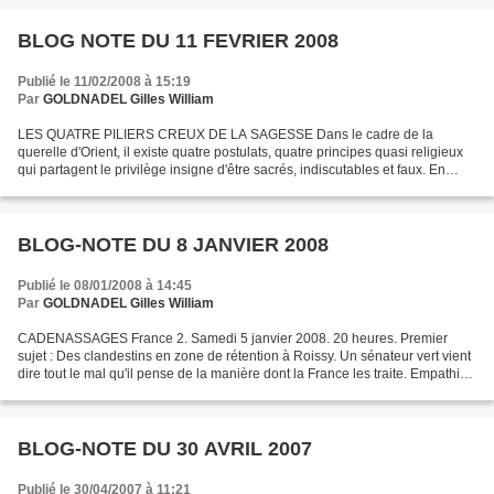
BLOG NOTE DU 11 FEVRIER 2008
Publié le 11/02/2008 à 15:19
Par
GOLDNADEL Gilles William
LES QUATRE PILIERS CREUX DE LA SAGESSE Dans le cadre de la
querelle d'Orient, il existe quatre postulats, quatre principes quasi religieux
qui partagent le privilège insigne d'être sacrés, indiscutables et faux. En
conséquence, l'iconoclaste qui s'exprime...
BLOG-NOTE DU 8 JANVIER 2008
Publié le 08/01/2008 à 14:45
Par
GOLDNADEL Gilles William
CADENASSAGES France 2. Samedi 5 janvier 2008. 20 heures. Premier
sujet : Des clandestins en zone de rétention à Roissy. Un sénateur vert vient
dire tout le mal qu'il pense de la manière dont la France les traite. Empathie
pour les sans-papiers. Second...
BLOG-NOTE DU 30 AVRIL 2007
Publié le 30/04/2007 à 11:21