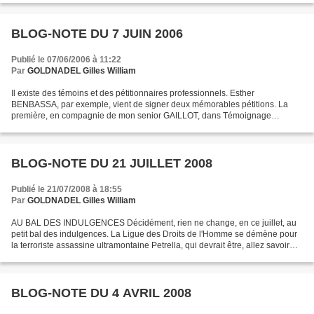
BLOG-NOTE DU 7 JUIN 2006
Publié le 07/06/2006 à 11:22
Par
GOLDNADEL Gilles William
Il existe des témoins et des pétitionnaires professionnels. Esther
BENBASSA, par exemple, vient de signer deux mémorables pétitions. La
première, en compagnie de mon senior GAILLOT, dans Témoignage
Chrétien, consistait à réclamer la fin du boycott du...
BLOG-NOTE DU 21 JUILLET 2008
Publié le 21/07/2008 à 18:55
Par
GOLDNADEL Gilles William
AU BAL DES INDULGENCES Décidément, rien ne change, en ce juillet, au
petit bal des indulgences. La Ligue des Droits de l'Homme se démène pour
la terroriste assassine ultramontaine Petrella, qui devrait être, allez savoir
pourquoi, inaccessible à la sanction...
BLOG-NOTE DU 4 AVRIL 2008