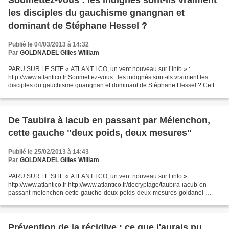
Soumettez-vous : les indignés sont-ils vraiment
les disciples du gauchisme gnangnan et
dominant de Stéphane Hessel ?
Publié le 04/03/2013 à 14:32
Par
GOLDNADEL Gilles William
PARU SUR LE SITE « ATLANT I CO, un vent nouveau sur l’info » :
http://www.atlantico.fr Soumettez-vous : les indignés sont-ils vraiment les
disciples du gauchisme gnangnan et dominant de Stéphane Hessel ? Cette
semaine, Gilles-William Goldnadel revient...
De Taubira à Iacub en passant par Mélenchon,
cette gauche "deux poids, deux mesures"
Publié le 25/02/2013 à 14:43
Par
GOLDNADEL Gilles William
PARU SUR LE SITE « ATLANT I CO, un vent nouveau sur l’info » :
http://www.atlantico.fr http://www.atlantico.fr/decryptage/taubira-iacub-en-
passant-melenchon-cette-gauche-deux-poids-deux-mesures-goldanel-
650307.html De Taubira à Iacub en passant par Mélenchon,...
Prévention de la récidive : ce que j'aurais pu