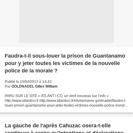
Faudra-t-il sous-louer la prison de Guantanamo
pour y jeter toutes les victimes de la nouvelle
police de la morale ?
Publié le 15/04/2013 à 14:43
Par
GOLDNADEL Gilles William
PARU SUR LE SITE « ATLANT I CO, un vent nouveau sur l’info » :
http://www.atlantico.fr http://www.atlantico.fr/rdv/semaine-goldnadel/faudra-t-
louer-prison-guantanamo-pour-jeter-toutes-victimes-nouvelle-police-morale-
gilles-william-goldnadel-697870.html...
La gauche de l'après Cahuzac osera-t-elle