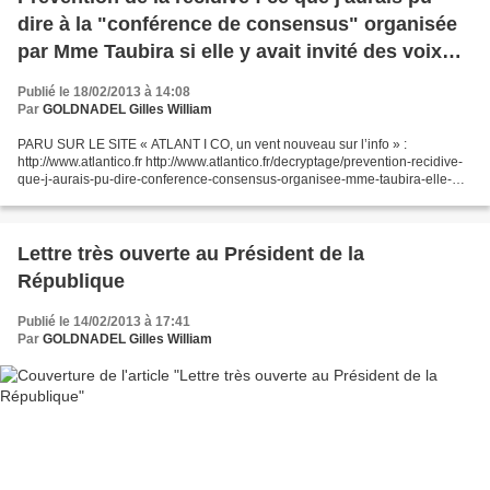
dire à la "conférence de consensus" organisée
par Mme Taubira si elle y avait invité des voix
divergentes
Publié le 18/02/2013 à 14:08
Par
GOLDNADEL Gilles William
PARU SUR LE SITE « ATLANT I CO, un vent nouveau sur l’info » :
http://www.atlantico.fr http://www.atlantico.fr/decryptage/prevention-recidive-
que-j-aurais-pu-dire-conference-consensus-organisee-mme-taubira-elle-
avait-invite-voix-divergentes-gilles-wi-642806.html...
Lettre très ouverte au Président de la
République
Publié le 14/02/2013 à 17:41
Par
GOLDNADEL Gilles William