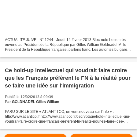
ACTUALITE JUIVE - N° 1244 - Jeudi 14 février 2013 Bloc-note Lettre très
ouverte au Président de la République par Gilles William Goldnadel M. le
Président de la République française, parlons franc. Les autorités bulgares
viennent de confirmer officiellement...
Ce hold-up intellectuel qui voudrait faire croire
que les Français préfèrent le FN à la réalité pour
se faire une idée sur l'immigration
Publié le 12/02/2013 à 09:39
Par
GOLDNADEL Gilles William
PARU SUR LE SITE « ATLANT I CO, un vent nouveau sur l’info » :
http://www.atlantico.fr http://www.atlantico.fr/decryptage/hold-intellectuel-qui-
voudrait-faire-croire-que-francais-preferent-fn-realite-pour-se-faire-idee-
immigration-gilles-william-gold-635758.html...