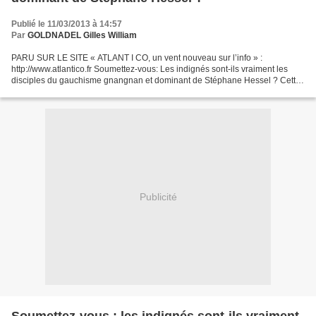
Publié le 11/03/2013 à 14:57
Par
GOLDNADEL Gilles William
PARU SUR LE SITE « ATLANT I CO, un vent nouveau sur l’info » :
http://www.atlantico.fr Soumettez-vous: Les indignés sont-ils vraiment les
disciples du gauchisme gnangnan et dominant de Stéphane Hessel ? Cette
semaine, Gilles-William Goldnadel revient...
Publicité