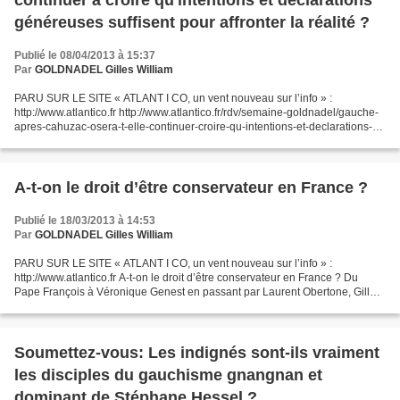
continuer à croire qu'intentions et déclarations
généreuses suffisent pour affronter la réalité ?
Publié le 08/04/2013 à 15:37
Par
GOLDNADEL Gilles William
PARU SUR LE SITE « ATLANT I CO, un vent nouveau sur l’info » :
http://www.atlantico.fr http://www.atlantico.fr/rdv/semaine-goldnadel/gauche-
apres-cahuzac-osera-t-elle-continuer-croire-qu-intentions-et-declarations-
genereuses-peuvent-lui-tenir-lieu-programme-gil-691574.html...
A-t-on le droit d’être conservateur en France ?
Publié le 18/03/2013 à 14:53
Par
GOLDNADEL Gilles William
PARU SUR LE SITE « ATLANT I CO, un vent nouveau sur l’info » :
http://www.atlantico.fr A-t-on le droit d’être conservateur en France ? Du
Pape François à Véronique Genest en passant par Laurent Obertone, Gilles-
William Goldnadel s'interroge sur cet acharnement...
Soumettez-vous: Les indignés sont-ils vraiment
les disciples du gauchisme gnangnan et
dominant de Stéphane Hessel ?