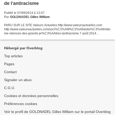
de l'antiracisme
Publié le 07/08/2014 à 13:07
Par
GOLDNADEL Gilles William
PARU SUR LE SITE Valeurs Actuelles http://www.valeursactuelles.com
http://www.valeursactuelles.com/soci%C3%A9t%C3%A9/antis%C3%A9mitis
me-silences-des-grands-pr%C3%AAtres-lantiracisme 7 août 2014
Antisémitisme: les silences des grands prêtres de l'antiracisme...
Hébergé par Overblog
Top articles
Pages
Contact
Signaler un abus
C.G.U.
Cookies et données personnelles
Préférences cookies
Voir le profil de GOLDNADEL Gilles William sur le portail Overblog