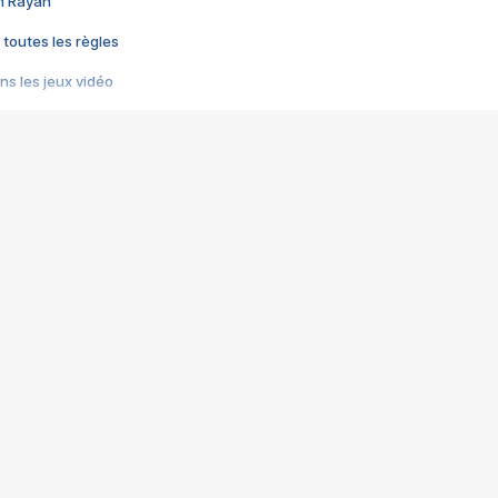
im Rayan
 toutes les règles
s les jeux vidéo
us choquant de Rockstar ? - Le scandale BULLY
e plus moche de Steam
du RÊVE tourne au CAUCHEMAR
pendant 8 heures
it… à tort
umiliés par un jeu vidéo
ire - Final Fantasy 8
ti un empire - Age of Empires
story DOFUS
tard, il crée l'un des pires jeux de tous les temps, MindsEye.