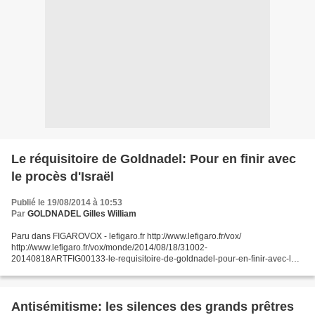
Le réquisitoire de Goldnadel: Pour en finir avec
le procès d'Israël
Publié le 19/08/2014 à 10:53
Par
GOLDNADEL Gilles William
Paru dans FIGAROVOX - lefigaro.fr http://www.lefigaro.fr/vox/
http://www.lefigaro.fr/vox/monde/2014/08/18/31002-
20140818ARTFIG00133-le-requisitoire-de-goldnadel-pour-en-finir-avec-le-
proces-d-israel.php 18/08/14 Le réquisitoire de Goldnadel: Pour en finir...
Antisémitisme: les silences des grands prêtres