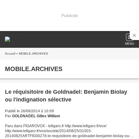
Publicité
MENU
Accueil
» MOBILE.ARCHIVES
MOBILE.ARCHIVES
Le réquisitoire de Goldnadel: Benjamin Biolay
ou l'indignation sélective
Publié le 26/08/2014 à 10:09
Par
GOLDNADEL Gilles William
Paru dans FIGAROVOX - lefigaro.fr http://www.lefigaro.fr/vox/
http://www.lefigaro.fr/vox/societe/2014/08/25/31003-
20140825ARTFIG00278-le-requisitoire-de-goldnadel-benjamin-biolay-ou-l-