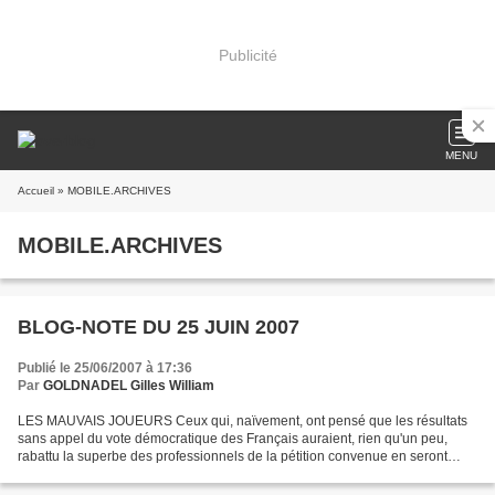
Publicité
MENU
Accueil
» MOBILE.ARCHIVES
MOBILE.ARCHIVES
BLOG-NOTE DU 25 JUIN 2007
Publié le 25/06/2007 à 17:36
Par
GOLDNADEL Gilles William
LES MAUVAIS JOUEURS Ceux qui, naïvement, ont pensé que les résultats
sans appel du vote démocratique des Français auraient, rien qu'un peu,
rabattu la superbe des professionnels de la pétition convenue en seront
pour leurs frais d'espérance. À grand renfort...