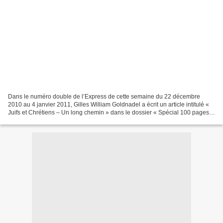
Dans le numéro double de l’Express de cette semaine du 22 décembre
2010 au 4 janvier 2011, Gilles William Goldnadel a écrit un article intitulé «
Juifs et Chrétiens – Un long chemin » dans le dossier « Spécial 100 pages –
La grande histoire de la chrétienté...