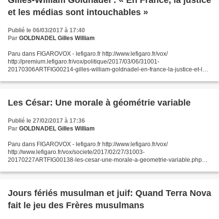
Gilles-William Goldnadel : « En France, la justice
et les médias sont intouchables »
Publié le 06/03/2017 à 17:40
Par
GOLDNADEL Gilles William
Paru dans FIGAROVOX - lefigaro.fr http://www.lefigaro.fr/vox/
http://premium.lefigaro.fr/vox/politique/2017/03/06/31001-
20170306ARTFIG00214-gilles-william-goldnadel-en-france-la-justice-et-les-
medias-sont-intouchables.php FIGAROVOX Publié le 06/03/2017...
Les César: Une morale à géométrie variable
Publié le 27/02/2017 à 17:36
Par
GOLDNADEL Gilles William
Paru dans FIGAROVOX - lefigaro.fr http://www.lefigaro.fr/vox/
http://www.lefigaro.fr/vox/societe/2017/02/27/31003-
20170227ARTFIG00138-les-cesar-une-morale-a-geometrie-variable.php
FIGAROVOX Publié le 27/02/2017 Les César: Une morale à géométrie
variable...
Jours fériés musulman et juif: Quand Terra Nova
fait le jeu des Frères musulmans