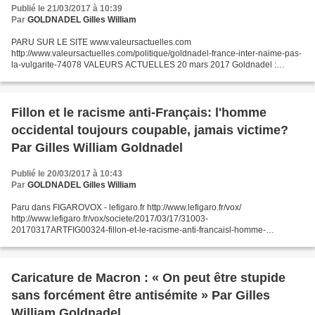
Publié le 21/03/2017 à 10:39
Par
GOLDNADEL Gilles William
PARU SUR LE SITE www.valeursactuelles.com
http://www.valeursactuelles.com/politique/goldnadel-france-inter-naime-pas-
la-vulgarite-74078 VALEURS ACTUELLES 20 mars 2017 Goldnadel :
“France Inter n'aime pas la vulgarité” Tribune. Chaque semaine, Gilles-
William...
Fillon et le racisme anti-Français: l'homme
occidental toujours coupable, jamais victime?
Par Gilles William Goldnadel
Publié le 20/03/2017 à 10:43
Par
GOLDNADEL Gilles William
Paru dans FIGAROVOX - lefigaro.fr http://www.lefigaro.fr/vox/
http://www.lefigaro.fr/vox/societe/2017/03/17/31003-
20170317ARTFIG00324-fillon-et-le-racisme-anti-francaisl-homme-
occidental-toujours-coupable-jamais-victime.php?pagination=2
FIGAROVOX Publié...
Caricature de Macron : « On peut être stupide
sans forcément être antisémite » Par Gilles
William Goldnadel