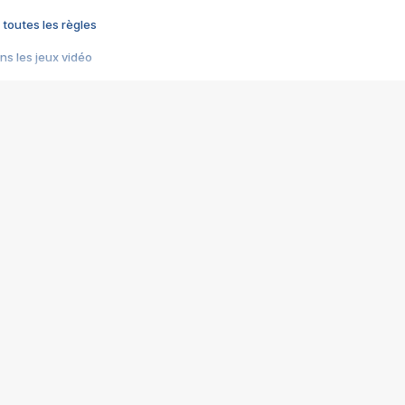
 toutes les règles
s les jeux vidéo
us choquant de Rockstar ? - Le scandale BULLY
e plus moche de Steam
du RÊVE tourne au CAUCHEMAR
pendant 8 heures
it… à tort
umiliés par un jeu vidéo
ire - Final Fantasy 8
ti un empire - Age of Empires
story DOFUS
tard, il crée l'un des pires jeux de tous les temps, MindsEye.