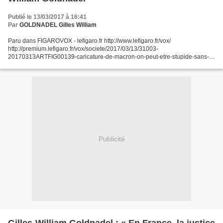
Publié le 13/03/2017 à 16:41
Par
GOLDNADEL Gilles William
Paru dans FIGAROVOX - lefigaro.fr http://www.lefigaro.fr/vox/
http://premium.lefigaro.fr/vox/societe/2017/03/13/31003-
20170313ARTFIG00139-caricature-de-macron-on-peut-etre-stupide-sans-
forcement-etre-antisemite.php FIGAROVOX Publié le 13/03/2017
Caricature...
Publicité