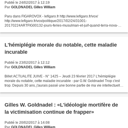
Publié le 24/02/2017 à 12:19
Par
GOLDNADEL Gilles William
Paru dans FIGAROVOX - lefigaro.fr http://www.lefigaro.fr/vox/
http://www.lefigaro.fr/vox/politique/2017/02/24/31001-
20170224ARTFIG00132-jours-feries-musulman-et-juif-quand-terra-nova-
fait-le-jeu-des-freres-musulmans.php FIGAROVOX Publié le 24/02/2017...
L'hémiplégie morale du notable, cette maladie
incurable
Publié le 23/02/2017 à 12:12
Par
GOLDNADEL Gilles William
Billet ACTUALITE JUIVE - N° 1425 – Jeudi 23 février 2017 L'hémiplégie
morale du notable, cette maladie incurable - par G.W. Goldnadel Trop c'est
trop. Depuis 30 ans, j'aurais passé une bonne partie de ma vie intellectuelle
à mettre en garde ma communauté...
Gilles W. Goldnadel : «L'idéologie mortifère de
la victimisation continue de frapper»
Publié le 20/02/2017 à 14:08
Par
GOLDNADEL Gilles William