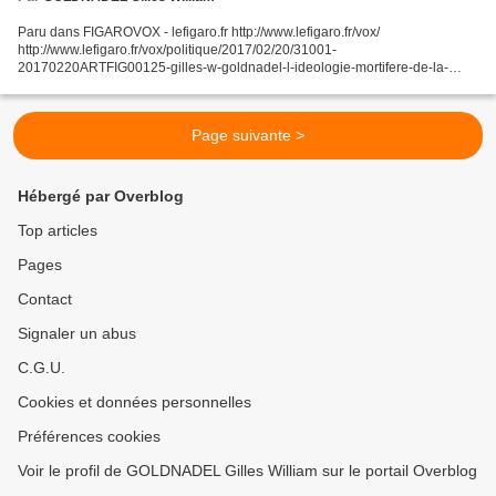
Paru dans FIGAROVOX - lefigaro.fr http://www.lefigaro.fr/vox/
http://www.lefigaro.fr/vox/politique/2017/02/20/31001-
20170220ARTFIG00125-gilles-w-goldnadel-l-ideologie-mortifere-de-la-
victimisation-continue-de-frapper.php FIGAROVOX Publié le 20/02/2017...
Page suivante >
Hébergé par Overblog
Top articles
Pages
Contact
Signaler un abus
C.G.U.
Cookies et données personnelles
Préférences cookies
Voir le profil de GOLDNADEL Gilles William sur le portail Overblog