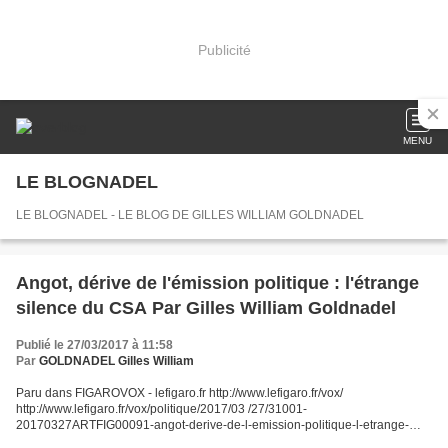
Publicité
MENU
LE BLOGNADEL
LE BLOGNADEL - LE BLOG DE GILLES WILLIAM GOLDNADEL
Angot, dérive de l'émission politique : l'étrange
silence du CSA Par Gilles William Goldnadel
Publié le 27/03/2017 à 11:58
Par
GOLDNADEL Gilles William
Paru dans FIGAROVOX - lefigaro.fr http://www.lefigaro.fr/vox/
http://www.lefigaro.fr/vox/politique/2017/03 /27/31001-
20170327ARTFIG00091-angot-derive-de-l-emission-politique-l-etrange-
silence-du-csa.php FIGAROVOX Publié le 27/03/2017 Angot, dérive de...