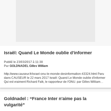
Israël: Quand Le Monde oublie d'informer
Publié le 23/03/2017 à 11:38
Par
GOLDNADEL Gilles William
http://www.causeur.fr/israel-onu-le-monde-desinformation-43324.html Paru
dans CAUSEUR le 22 mars 2017 Israël: Quand Le Monde oublie d'informer
Qui est vraiment Richard Falk, le rapporteur de l'ONU. par Gilles William
Goldnadel Je l'ai écrit mille fois:...
Goldnadel : “France Inter n'aime pas la
vulgarité”