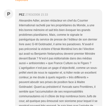
Répondre
P
PEZ
27/03/2008 15:33
Alexandre Adler, ancien rédacteur en chef du Courrier
International racheté par les propriétaires du Monde, a une
très bonne mémoire et sait très bien évoquer les grands
problèmes planétaires. Mais, comme le signale le
panégyrique du service de presse de l’éditeur de son dernier
livre avec G-W Goldnadel, il aime les paradoxes. N’avait-il
pas préconisé la victoire d’Itzrak Mordéraï lors de l’élection
qui avait vu Benjamin Netanyahou devenir premier Ministre
devant Barak ? N’est-il pas éditorialiste dans des médias
aussi « antisionistes » que France Culture ou le Figaro ?
L’agrégation n’est pas un gage d’objectivité, comme un sous-
préfet vient de nous le rappeler et, si Adler reste un excellent
conteur, je me doute à quels regards « très différents »
peuvent aboutir ses prises de position face à Maitre
Goldnadel. Quant au président d’ Avocats sans Frontières, il
semble que l’accumulation de ses responsabilités
communautaires où il côtoie de trop nombreux bons Juifs de
cour, ait quelque peu émoussé son sionisme pour lequel il se
montrait souvent très engagé.Je sais bien que l’arrivée de