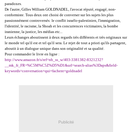
paradoxes.
De l'autre, Gilles William GOLDNADEL, l'avocat réputé, engagé, non-
conformiste. Tous deux ont choisi de converser sur les sujets les plus
passionnément controversés: le conflit israélo-palestinien, l'immigration,
l'identité, le racisme, la Shoah et les concurrences victimaires, la bombe
iranienne, la justice, les médias etc...
Leurs échanges aboutissent à deux regards très différents et très originaux sur
le monde tel qu'il est et tel qu'il sera. Le rejet de tout a priori qu'ils partagent,
aboutit à un dialogue unique dans son originalité et sa qualité.
Pour commander le livre en ligne :
http://www.amazon.fr/s/ref=nb_ss_w/403-3381382-8321232?
__mk_fr_FR=%C5M%C5Z%D5%D1&url=search-alias%3Daps&field-
keywords=conversation+qui+fachent+goldnadel
Publicité