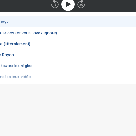
 DayZ
 a 13 ans (et vous l'avez ignoré)
e (littéralement)
im Rayan
 toutes les règles
s les jeux vidéo
us choquant de Rockstar ? - Le scandale BULLY
e plus moche de Steam
du RÊVE tourne au CAUCHEMAR
pendant 8 heures
it… à tort