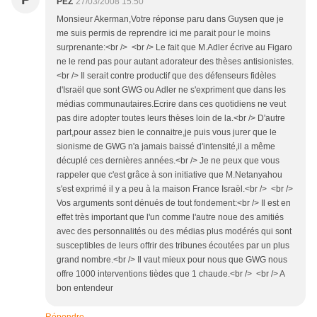
PEZ
27/03/2008 15:50
Monsieur Akerman,Votre réponse paru dans Guysen que je
me suis permis de reprendre ici me parait pour le moins
surprenante:<br /> <br /> Le fait que M.Adler écrive au Figaro
ne le rend pas pour autant adorateur des thèses antisionistes.
<br /> Il serait contre productif que des défenseurs fidèles
d'Israël que sont GWG ou Adler ne s'expriment que dans les
médias communautaires.Ecrire dans ces quotidiens ne veut
pas dire adopter toutes leurs thèses loin de la.<br /> D'autre
part,pour assez bien le connaitre,je puis vous jurer que le
sionisme de GWG n'a jamais baissé d'intensité,il a même
décuplé ces dernières années.<br /> Je ne peux que vous
rappeler que c'est grâce à son initiative que M.Netanyahou
s'est exprimé il y a peu à la maison France Israël.<br /> <br />
Vos arguments sont dénués de tout fondement:<br /> Il est en
effet très important que l'un comme l'autre noue des amitiés
avec des personnalités ou des médias plus modérés qui sont
susceptibles de leurs offrir des tribunes écoutées par un plus
grand nombre.<br /> Il vaut mieux pour nous que GWG nous
offre 1000 interventions tièdes que 1 chaude.<br /> <br /> A
bon entendeur