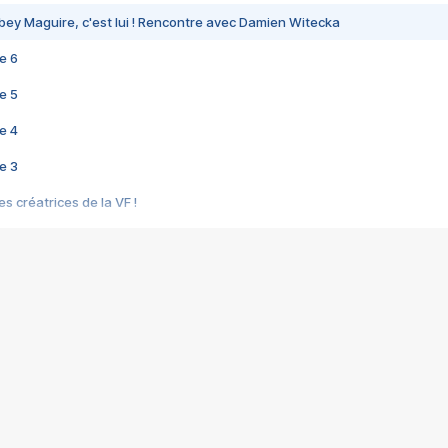
bey Maguire, c'est lui ! Rencontre avec Damien Witecka
e 6
e 5
e 4
e 3
s créatrices de la VF !
e 2
e 1
e Mektoub My Love arrive enfin ! Rencontre avec Shaïn Boumedine et Sal
i : après Toni en famille
elle réalise le bouleversant Dites lui que je l'aime
ais ! Rencontre autour de Vie privée de Rebecca Zlotowski