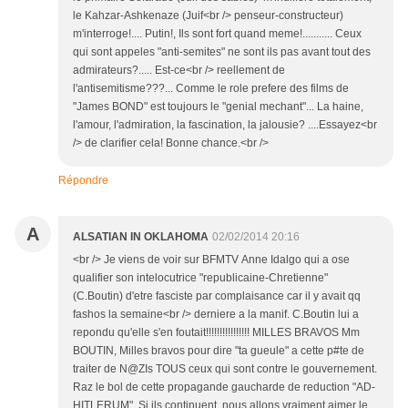
le Kahzar-Ashkenaze (Juif<br /> penseur-constructeur)
m'interroge!.... Putin!, Ils sont fort quand meme!........... Ceux
qui sont appeles "anti-semites" ne sont ils pas avant tout des
admirateurs?..... Est-ce<br /> reellement de
l'antisemitisme???... Comme le role prefere des films de
"James BOND" est toujours le "genial mechant"... La haine,
l'amour, l'admiration, la fascination, la jalousie? ....Essayez<br
/> de clarifier cela! Bonne chance.<br />
Répondre
A
ALSATIAN IN OKLAHOMA
02/02/2014 20:16
<br /> Je viens de voir sur BFMTV Anne Idalgo qui a ose
qualifier son intelocutrice "republicaine-Chretienne"
(C.Boutin) d'etre fasciste par complaisance car il y avait qq
fashos la semaine<br /> derniere a la manif. C.Boutin lui a
repondu qu'elle s'en foutait!!!!!!!!!!!!!!!! MILLES BRAVOS Mm
BOUTIN, Milles bravos pour dire "ta gueule" a cette p#te de
traiter de N@ZIs TOUS ceux qui sont contre le gouvernement.
Raz le bol de cette propagande gaucharde de reduction "AD-
HITLERUM". Si ils continuent, nous allons vraiment aimer le