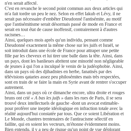
n'en serait affecté.
C'est en revanche le second point commun aux deux articles qui
m'a fait tordre un peu le nez. Selon en effet Iakub et Lévy, il ne
serait pas nécessaire d'embêter Dieudonné l'antisémite, au motif
que l'antisémitisme serait désormais passé de mode en France et
serait en tout état de cause inoffensif, contrairement à d'autres
racismes…
Ainsi, quelques mois après qu'un individu, pensant comme
Dieudonné exactement la même chose sur les juifs et Israël, se
soit introduit dans une école de France pour attraper une petite
fille par les cheveux et lui tirer une balle dans la tête. Ainsi, dans
un pays, dont les banlieues abritent une minorité non négligeable
de jeunes à qui l'on a inculqué le venin de la judéophobie. Ainsi,
dans un pays où des djihadistes en herbe, fanatisés par des
télévisions qataries assez peu philosémites mais très respectées,
sont en train de se faire la main en Syrie avant de rentrer s'occuper
autrement.
Ainsi, dans un pays où ce dimanche encore, ultra droite et rouges
bruns ont crié
« A bas les juifs »
dans les rues de Paris, il se sera
trouvé deux intellectuels de gauche -dont un avocat estimable-
pour proférer une ineptie idéologique en infraction totale avec la
réalité aujourd'hui constatée par tous. Que ce soient Libération et
Le Monde, chantres trentenaires de l'antiracisme sélectif en
faillite, qui en soient les vecteurs, m'étonne évidemment moins.
Bien entendu, il y a peu de risque qu'un point de vue déplorant