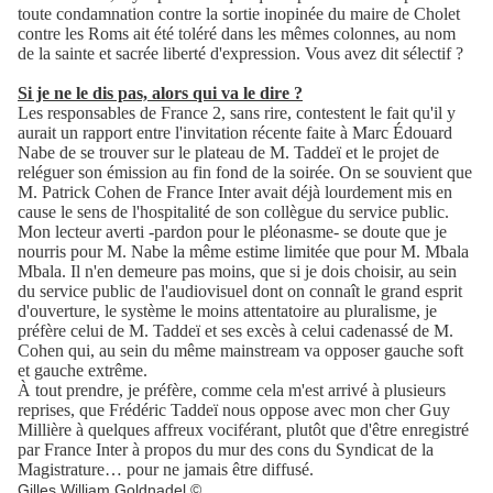
toute condamnation contre la sortie inopinée du maire de Cholet
contre les Roms ait été toléré dans les mêmes colonnes, au nom
de la sainte et sacrée liberté d'expression. Vous avez dit sélectif ?
Si je ne le dis pas, alors qui va le dire ?
Les responsables de France 2, sans rire, contestent le fait qu'il y
aurait un rapport entre l'invitation récente faite à Marc Édouard
Nabe de se trouver sur le plateau de M. Taddeï et le projet de
reléguer son émission au fin fond de la soirée. On se souvient que
M. Patrick Cohen de France Inter avait déjà lourdement mis en
cause le sens de l'hospitalité de son collègue du service public.
Mon lecteur averti -pardon pour le pléonasme- se doute que je
nourris pour M. Nabe la même estime limitée que pour M. Mbala
Mbala. Il n'en demeure pas moins, que si je dois choisir, au sein
du service public de l'audiovisuel dont on connaît le grand esprit
d'ouverture, le système le moins attentatoire au pluralisme, je
préfère celui de M. Taddeï et ses excès à celui cadenassé de M.
Cohen qui, au sein du même mainstream va opposer gauche soft
et gauche extrême.
À tout prendre, je préfère, comme cela m'est arrivé à plusieurs
reprises, que Frédéric Taddeï nous oppose avec mon cher Guy
Millière à quelques affreux vociférant, plutôt que d'être enregistré
par France Inter à propos du mur des cons du Syndicat de la
Magistrature… pour ne jamais être diffusé.
Gilles William Goldnadel ©