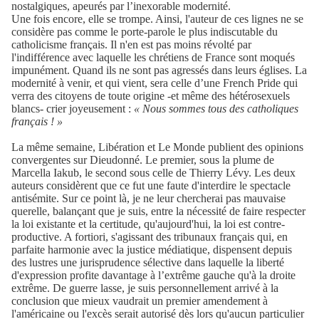
nostalgiques, apeurés par l’inexorable modernité.
Une fois encore, elle se trompe. Ainsi, l'auteur de ces lignes ne se
considère pas comme le porte-parole le plus indiscutable du
catholicisme français. Il n'en est pas moins révolté par
l'indifférence avec laquelle les chrétiens de France sont moqués
impunément. Quand ils ne sont pas agressés dans leurs églises. La
modernité à venir, et qui vient, sera celle d’une French Pride qui
verra des citoyens de toute origine -et même des hétérosexuels
blancs- crier joyeusement :
« Nous sommes tous des catholiques
français ! »
La même semaine, Libération et Le Monde publient des opinions
convergentes sur Dieudonné. Le premier, sous la plume de
Marcella Iakub, le second sous celle de Thierry Lévy. Les deux
auteurs considèrent que ce fut une faute d'interdire le spectacle
antisémite. Sur ce point là, je ne leur chercherai pas mauvaise
querelle, balançant que je suis, entre la nécessité de faire respecter
la loi existante et la certitude, qu'aujourd'hui, la loi est contre-
productive. A fortiori, s'agissant des tribunaux français qui, en
parfaite harmonie avec la justice médiatique, dispensent depuis
des lustres une jurisprudence sélective dans laquelle la liberté
d'expression profite davantage à l’extrême gauche qu'à la droite
extrême. De guerre lasse, je suis personnellement arrivé à la
conclusion que mieux vaudrait un premier amendement à
l'américaine ou l'excès serait autorisé dès lors qu'aucun particulier