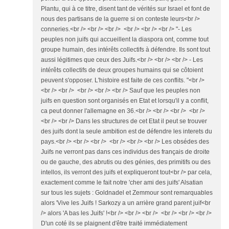
Plantu, qui à ce titre, disent tant de vérités sur Israel et font de
nous des partisans de la guerre si on conteste leurs<br />
conneries.<br /> <br /> <br /> <br /> <br /> <br /> "- Les
peuples non juifs qui accueillent la diaspora ont, comme tout
groupe humain, des intérêts collectifs à défendre. Ils sont tout
aussi légitimes que ceux des Juifs.<br /> <br /> <br /> - Les
intérêts collectifs de deux groupes humains qui se côtoient
peuvent s'opposer. L'histoire est faite de ces conflits. "<br />
<br /> <br /> <br /> <br /> <br /> Sauf que les peuples non
juifs en question sont organisés en Etat et lorsqu'il y a conflit,
ca peut donner l'allemagne en 36.<br /> <br /> <br /> <br />
<br /> <br /> Dans les structures de cet Etat il peut se trouver
des juifs dont la seule ambition est de défendre les interets du
pays.<br /> <br /> <br /> <br /> <br /> <br /> Les obsédes des
Juifs ne verront pas dans ces individus des français de droite
ou de gauche, des abrutis ou des génies, des primitifs ou des
intellos, ils verront des juifs et expliqueront tout<br /> par cela,
exactement comme le fait notre 'cher ami des juifs' Alsatian
sur tous les sujets : Goldnadel et Zemmour sont remarquables
alors 'Vive les Juifs ! Sarkozy a un arrière grand parent juif<br
/> alors 'A bas les Juifs' !<br /> <br /> <br /> <br /> <br /> <br />
D'un coté ils se plaignent d'être traité immédiatement