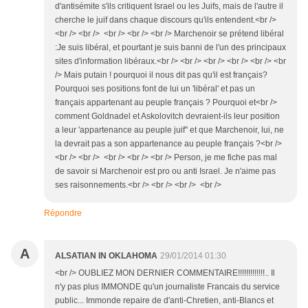
d'antisémite s'ils critiquent Israel ou les Juifs, mais de l'autre il
cherche le juif dans chaque discours qu'ils entendent.<br />
<br /> <br /> <br /> <br /> <br /> Marchenoir se prétend libéral
:Je suis libéral, et pourtant je suis banni de l'un des principaux
sites d'information libéraux.<br /> <br /> <br /> <br /> <br /> <br
/> Mais putain ! pourquoi il nous dit pas qu'il est français?
Pourquoi ses positions font de lui un 'libéral' et pas un
français appartenant au peuple français ? Pourquoi et<br />
comment Goldnadel et Askolovitch devraient-ils leur position
a leur 'appartenance au peuple juif'' et que Marchenoir, lui, ne
la devrait pas a son appartenance au peuple français ?<br />
<br /> <br /> <br /> <br /> <br /> Person, je me fiche pas mal
de savoir si Marchenoir est pro ou anti Israel. Je n'aime pas
ses raisonnements.<br /> <br /> <br /> <br />
Répondre
A
ALSATIAN IN OKLAHOMA
29/01/2014 01:30
<br /> OUBLIEZ MON DERNIER COMMENTAIRE!!!!!!!!!!!!!.. Il
n'y pas plus IMMONDE qu'un journaliste Francais du service
public... Immonde repaire de d'anti-Chretien, anti-Blancs et