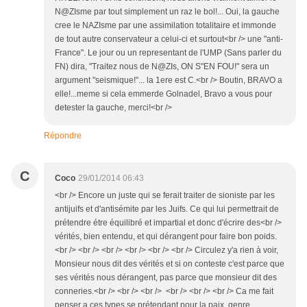
N@ZIsme par tout simplement un raz le bol!... Oui, la gauche
cree le NAZIsme par une assimilation totalitaire et immonde
de tout autre conservateur a celui-ci et surtout<br /> une "anti-
France". Le jour ou un representant de l'UMP (Sans parler du
FN) dira, "Traitez nous de N@ZIs, ON S"EN FOU!" sera un
argument "seismique!"... la 1ere est C.<br /> Boutin, BRAVO a
elle!...meme si cela emmerde Golnadel, Bravo a vous pour
detester la gauche, merci!<br />
Répondre
C
Coco
29/01/2014 06:43
<br /> Encore un juste qui se ferait traiter de sioniste par les
antijuifs et d'antisémite par les Juifs. Ce qui lui permettrait de
prétendre étre équilibré et impartial et donc d'écrire des<br />
vérités, bien entendu, et qui dérangent pour faire bon poids.
<br /> <br /> <br /> <br /> <br /> <br /> Circulez y'a rien à voir,
Monsieur nous dit des vérités et si on conteste c'est parce que
ses vérités nous dérangent, pas parce que monsieur dit des
conneries.<br /> <br /> <br /> <br /> <br /> <br /> Ca me fait
penser a ces types se prétendant pour la paix, genre