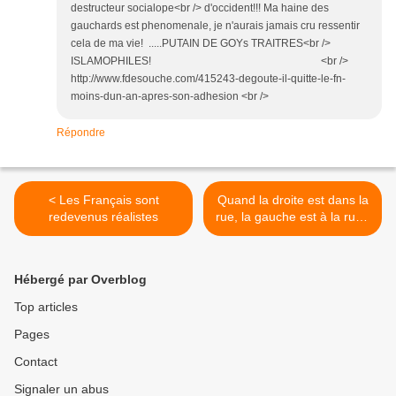
destructeur socialope<br /> d'occident!!! Ma haine des
gauchards est phenomenale, je n'aurais jamais cru ressentir
cela de ma vie! .....PUTAIN DE GOYs TRAITRES<br />
ISLAMOPHILES! <br />
http://www.fdesouche.com/415243-degoute-il-quitte-le-fn-
moins-dun-an-apres-son-adhesion <br />
Répondre
< Les Français sont
Quand la droite est dans la
redevenus réalistes
rue, la gauche est à la rue !
>
Hébergé par Overblog
Top articles
Pages
Contact
Signaler un abus