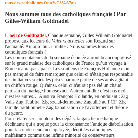
tous-des-catholiques-fran%C3%A7ais
Nous sommes tous des catholiques français !
Par
Gilles-William Goldnadel
L'oeil de Goldnadel.
Chaque semaine, Gilles-William Goldnadel
propose aux lecteurs de
Valeurs actuelles
son Regard sur
l'actualité. Aujourd'hui, il milite : Nous sommes tous des
catholiques français !
Les commentateurs de la semaine écoulée auront beaucoup glosé
sur le grand malaise des catholiques de France qu’un voyage à
Rome n'aura pas apaisé. Les soutiens de François Hollande n'ont
pas manqué de faire remarquer que celui-ci n'était pas responsable
des initiatives sociétales prises par une partie de ses amis agitant
un chiffon rouge. Qu'ainsi, celui-ci n'aurait pas été un chaud
partisan du mariage homosexuel. Autrement dit : c’est pas moi,
c’est les autres… Ainsi va François Hollande, en ondulant : Zig
Valls Zag Taubira. Zig social-démocrate Zag allié au PCF. Zig
famille traditionnelle Zag banalisation de l'avortement et théorie
du genre.
Pour relativiser l'ampleur des dégâts, la gauche médiatique
déclinante qui a troqué pour la circonstance l’antique diabolisation
pour la condescendance apitoyée, décrit les catholiques
malfaisants comme une infime minorité de conservateurs