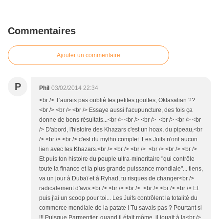
Commentaires
Ajouter un commentaire
P
Phil
03/02/2014 22:34
<br /> T'aurais pas oublié tes petites gouttes, Oklasatian ??
<br /> <br /> <br /> Essaye aussi l'acupuncture, des fois ça
donne de bons résultats...<br /> <br /> <br /> <br /> <br /> <br
/> D'abord, l'histoire des Khazars c'est un hoax, du pipeau,<br
/> <br /> <br /> c'est du mytho complet. Les Juifs n'ont aucun
lien avec les Khazars.<br /> <br /> <br /> <br /> <br /> <br />
Et puis ton histoire du peuple ultra-minoritaire "qui contrôle
toute la finance et la plus grande puissance mondiale"... tiens,
va un jour à Dubaï et à Ryhad, tu risques de changer<br />
radicalement d'avis.<br /> <br /> <br /> <br /> <br /> <br /> Et
puis j'ai un scoop pour toi... Les Juifs contrôlent la totalité du
commerce mondiale de la patate ! Tu savais pas ? Pourtant si
!!! Puisque Parmentier, quand il était môme, il jouait à la<br />