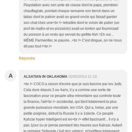
Playstation avec son pote de classe dont le papa, plombier-
chauffagiste, pointait chaque semaine son tiercé dans un
tabac dont le patron avait un grand-oncle qui faisait garder
son chat chez une<br /> retraitée dont le voisin de palier (un
prof de maths et ex-pizzaïolo) avait un tonton qui fournissait
du poisson à un resto qui servait du gefilte-fish ! Eh oui...
MÊME Parmentier, le pauvre...<br /> C'est dingue, on ne nous
dit pas tout !<br />
Répondre
A
ALSATIAN IN OKLAHOMA
02/02/2014 21:10
<br /> COCO a raison d'ecrire que je suis fascine par les Juifs.
Cela dure depuis 3 ou 4ans, il y a comme une sorte de
fascination pour ce peuple ultra-minoritaire qui controle toute
la finance, l'art<br /> occidental, qui tient totalement la plus
grande puissance mondiale, les USA. Qui a, helas, par une
petite poignee, detruit la Russie il y a 1siecle. Ce peuple
Kahzar hyper intelligent est en<br /> effet fascinant!... Il n'y a
pas 1jour ou je pense pendant des heures aux Kahzar. Autant
le primaire Sefarade (Juif des sables) m'indiffere totalement,