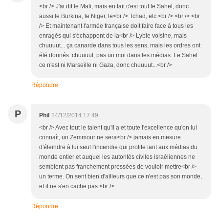
<br /> J'ai dit le Mali, mais en fait c'est tout le Sahel, donc
aussi le Burkina, le Niger, le<br /> Tchad, etc.<br /> <br /> <br
/> Et maintenant l'armée française doit faire face à tous les
enragés qui s'échappent de la<br /> Lybie voisine, mais
chuuuut... ça canarde dans tous les sens, mais les ordres ont
été donnés: chuuuut, pas un mot dans les médias. Le Sahel
ce n'est ni Marseille ni Gaza, donc chuuuut...<br />
Répondre
P
Phil
24/12/2014 17:49
<br /> Avec tout le talent qu'il a et toute l'excellence qu'on lui
connaît, un Zemmour ne sera<br /> jamais en mesure
d'éteindre à lui seul l'incendie qui profite tant aux médias du
monde entier et auquel les autorités civiles israéliennes ne
semblent pas franchement pressées de vouloir mettre<br />
un terme. On sent bien d'ailleurs que ce n'est pas son monde,
et il ne s'en cache pas.<br />
Répondre