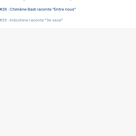
#26 : Chimène Badi raconte "Entre nous"
#25 : Indochine raconte "3e sexe"
#24 : Zaho raconte "C'est chelou"
#23 : Patrick Bruel raconte "Au café des délices"
#22 : Kyo raconte "Le chemin"
#21 : Nolwenn Leroy raconte "Cassé"
#20 : Patrick Hernandez raconte "Born to be alive"
#19 : Lorie raconte "Près de moi"
#18 : Michael Jones raconte "A nos actes manqués" (avec Jean-Jacque
#17 : Khaled raconte "Aïcha"
#16 : Corneille raconte "Parce qu'on vient de loin"
#15 : Indochine raconte "L'aventurier"