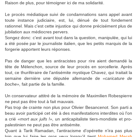
Raison de plus, pour témoigner ici de ma solidarité.
Le procès médiatique suivi de condamnations sans appel avant
toute instance judiciaire, est, lui, dénué de tout fondement
rationnel. Mais c'est cette injustice qui donne précisément plus de
jubilation aux médiocres pervers.
Songez donc: c'est avant tout dans la question, manipulée, qui lui
a été posée par le journaliste italien, que les petits marquis de la
forgerie apportent leurs réponses.
Pas de danger que les antiracistes pour rire aient demandé la
tête de Mélenchon, source de leur procès en sorcellerie. Après
tout, ce thuriféraire de l'antisémite mystique Chavez, qui traitait la
semaine dernière une députée allemande de
«caricature de
boche»,
fait partie de la famille.
Un conservateur attitré de la mémoire de Maximilien Robespierre
ne peut pas être tout à fait mauvais.
Pas trop de crainte non plus pour Olivier Besancenot. Son parti a
beau avoir participé cet été à des manifestations interdites où l'on
a crié
«mort aux juifs !»,
un anticapitaliste tiers-mondiste et pro-
palestinien ne peut pas être antisémite.
Quant à Tarik Ramadan, l'antiracisme d'opérette n'ira pas plus
loin que lui faire les gros yeux lorsqu'il tient
Mohamed Merah