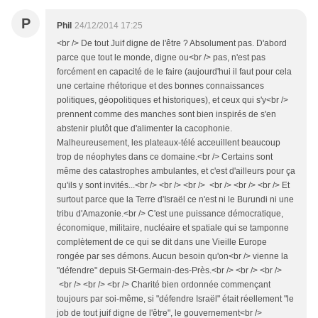
P
Phil
24/12/2014 17:25
<br /> De tout Juif digne de l'être ? Absolument pas. D'abord
parce que tout le monde, digne ou<br /> pas, n'est pas
forcément en capacité de le faire (aujourd'hui il faut pour cela
une certaine rhétorique et des bonnes connaissances
politiques, géopolitiques et historiques), et ceux qui s'y<br />
prennent comme des manches sont bien inspirés de s'en
abstenir plutôt que d'alimenter la cacophonie.
Malheureusement, les plateaux-télé acceuillent beaucoup
trop de néophytes dans ce domaine.<br /> Certains sont
même des catastrophes ambulantes, et c'est d'ailleurs pour ça
qu'ils y sont invités...<br /> <br /> <br /> <br /> <br /> <br /> Et
surtout parce que la Terre d'Israël ce n'est ni le Burundi ni une
tribu d'Amazonie.<br /> C'est une puissance démocratique,
économique, militaire, nucléaire et spatiale qui se tamponne
complètement de ce qui se dit dans une Vieille Europe
rongée par ses démons. Aucun besoin qu'on<br /> vienne la
"défendre" depuis St-Germain-des-Près.<br /> <br /> <br />
<br /> <br /> <br /> Charité bien ordonnée commençant
toujours par soi-même, si "défendre Israël" était réellement "le
job de tout juif digne de l'être", le gouvernement<br />