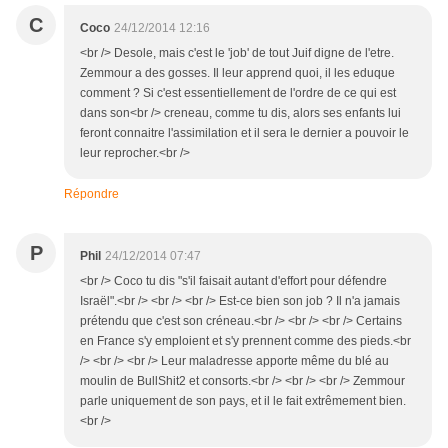
C
Coco
24/12/2014 12:16
<br /> Desole, mais c'est le 'job' de tout Juif digne de l'etre.
Zemmour a des gosses. Il leur apprend quoi, il les eduque
comment ? Si c'est essentiellement de l'ordre de ce qui est
dans son<br /> creneau, comme tu dis, alors ses enfants lui
feront connaitre l'assimilation et il sera le dernier a pouvoir le
leur reprocher.<br />
Répondre
P
Phil
24/12/2014 07:47
<br /> Coco tu dis "s'il faisait autant d'effort pour défendre
Israël".<br /> <br /> <br /> Est-ce bien son job ? Il n'a jamais
prétendu que c'est son créneau.<br /> <br /> <br /> Certains
en France s'y emploient et s'y prennent comme des pieds.<br
/> <br /> <br /> Leur maladresse apporte même du blé au
moulin de BullShit2 et consorts.<br /> <br /> <br /> Zemmour
parle uniquement de son pays, et il le fait extrêmement bien.
<br />