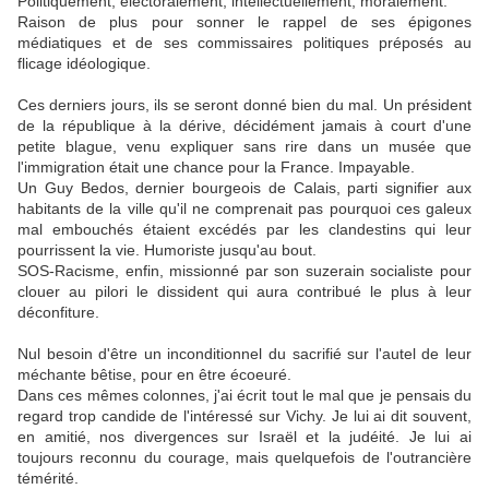
Politiquement, électoralement, intellectuellement, moralement.
Raison de plus pour sonner le rappel de ses épigones
médiatiques et de ses commissaires politiques préposés au
flicage idéologique.
Ces derniers jours, ils se seront donné bien du mal. Un président
de la république à la dérive, décidément jamais à court d'une
petite blague, venu expliquer sans rire dans un musée que
l'immigration était une chance pour la France. Impayable.
Un Guy Bedos, dernier bourgeois de Calais, parti signifier aux
habitants de la ville qu'il ne comprenait pas pourquoi ces galeux
mal embouchés étaient excédés par les clandestins qui leur
pourrissent la vie. Humoriste jusqu'au bout.
SOS-Racisme, enfin, missionné par son suzerain socialiste pour
clouer au pilori le dissident qui aura contribué le plus à leur
déconfiture.
Nul besoin d'être un inconditionnel du sacrifié sur l'autel de leur
méchante bêtise, pour en être écoeuré.
Dans ces mêmes colonnes, j'ai écrit tout le mal que je pensais du
regard trop candide de l'intéressé sur Vichy. Je lui ai dit souvent,
en amitié, nos divergences sur Israël et la judéité. Je lui ai
toujours reconnu du courage, mais quelquefois de l'outrancière
témérité.