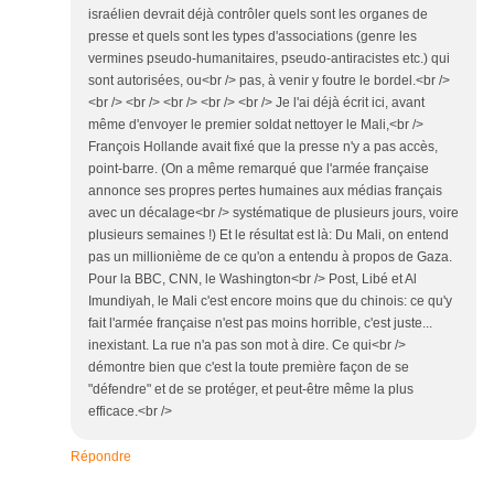
israélien devrait déjà contrôler quels sont les organes de
presse et quels sont les types d'associations (genre les
vermines pseudo-humanitaires, pseudo-antiracistes etc.) qui
sont autorisées, ou<br /> pas, à venir y foutre le bordel.<br />
<br /> <br /> <br /> <br /> <br /> Je l'ai déjà écrit ici, avant
même d'envoyer le premier soldat nettoyer le Mali,<br />
François Hollande avait fixé que la presse n'y a pas accès,
point-barre. (On a même remarqué que l'armée française
annonce ses propres pertes humaines aux médias français
avec un décalage<br /> systématique de plusieurs jours, voire
plusieurs semaines !) Et le résultat est là: Du Mali, on entend
pas un millionième de ce qu'on a entendu à propos de Gaza.
Pour la BBC, CNN, le Washington<br /> Post, Libé et Al
Imundiyah, le Mali c'est encore moins que du chinois: ce qu'y
fait l'armée française n'est pas moins horrible, c'est juste...
inexistant. La rue n'a pas son mot à dire. Ce qui<br />
démontre bien que c'est la toute première façon de se
"défendre" et de se protéger, et peut-être même la plus
efficace.<br />
Répondre